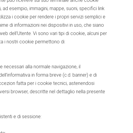
utente può ricevere sul suo terminale anche cookie
li, ad esempio, immagini, mappe, suoni, specifici link
tilizza i cookie per rendere i propri servizi semplici e
inime di informazioni nei dispositivi in uso, che siano
web dell'Utente. Vi sono vari tipi di cookie, alcuni per
ata i nostri cookie permettono di:
e necessari alla normale navigazione, il
ll'informativa in forma breve (c.d. banner) e di
eccezion fatta per i cookie tecnici, astenendosi
versi browser, descritte nel dettaglio nella presente
stenti e di sessione: