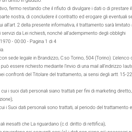
n diritto in giudizio.
vo, fermo restando che il rifiuto di divulgare i dati o di prestare 
rte nostra, di concludere il contratto ed erogare gli eventuali serv
i all'art. 2 della presente informativa, il trattamento sarà limitato a
i servizi da Lei richiesti, nonché all'adempimento degli obblighi
1970 - 00:00 - Pagina 1 di 4
ia.
con sede legale in Brandizzo, C.so Torino, 504 (Torino). L'elenco d
 e può essere richiesto mediante l'invio di una mail all'indirizzo I
nei confronti del Titolare del trattamento, ai sensi degli artt. 
i i suoi dati personali siano trattati per fini di marketing diretto, 
zione);
cui i Suoi dati personali sono trattati, al periodo del trattamento e
i inesatti che La riguardano (c.d. diritto di rettifica);