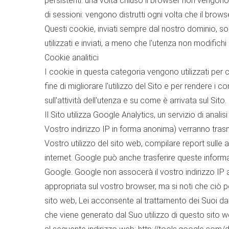
persistenti: una volta chiuso il browser non vengon
di sessioni: vengono distrutti ogni volta che il brows
Questi cookie, inviati sempre dal nostro dominio, son
utilizzati e inviati, a meno che l'utenza non modifich
Cookie analitici
I cookie in questa categoria vengono utilizzati per co
fine di migliorare l'utilizzo del Sito e per rendere i 
sull'attività dell'utenza e su come è arrivata sul Sito.
Il Sito utilizza Google Analytics, un servizio di anal
Vostro indirizzo IP in forma anonima) verranno tras
Vostro utilizzo del sito web, compilare report sulle attiv
internet. Google può anche trasferire queste informaz
Google. Google non assocerà il vostro indirizzo IP 
appropriata sul vostro browser, ma si noti che ciò po
sito web, Lei acconsente al trattamento dei Suoi dati
che viene generato dal Suo utilizzo di questo sito we