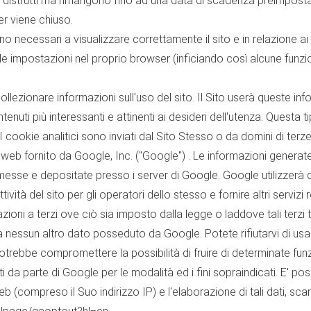
o distrutti ma rimangono fino ad una data di scadenza preimposta
er viene chiuso.
o necessari a visualizzare correttamente il sito e in relazione ai 
i le impostazioni nel proprio browser (inficiando così alcune funzio
llezionare informazioni sull'uso del sito. Il Sito userà queste inf
contenuti più interessanti e attinenti ai desideri dell'utenza. Quest
 I cookie analitici sono inviati dal Sito Stesso o da domini di terze
isi web fornito da Google, Inc. ("Google") . Le informazioni generat
messe e depositate presso i server di Google. Google utilizzerà q
ità del sito per gli operatori dello stesso e fornire altri servizi rel
ioni a terzi ove ciò sia imposto dalla legge o laddove tali terzi 
a nessun altro dato posseduto da Google. Potete rifiutarvi di us
trebbe compromettere la possibilità di fruire di determinate funzi
 da parte di Google per le modalità ed i fini sopraindicati. E' po
b (compreso il Suo indirizzo IP) e l'elaborazione di tali dati, scar