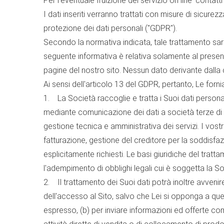
Per l'eventuale fruizione del servizio on line 'contatti
I dati inseriti verranno trattati con misure di sicur
protezione dei dati personali ("GDPR").
Secondo la normativa indicata, tale trattamento sarà i
seguente informativa è relativa solamente al presente
pagine del nostro sito. Nessun dato derivante dalla
Ai sensi dell'articolo 13 del GDPR, pertanto, Le forn
1. La Società raccoglie e tratta i Suoi dati personali 
mediante comunicazione dei dati a società terze di cui
gestione tecnica e amministrativa dei servizi. I vostri
fatturazione, gestione del creditore per la soddisfazio
esplicitamente richiesti. Le basi giuridiche del trat
l'adempimento di obblighi legali cui è soggetta la Soc
2. Il trattamento dei Suoi dati potrà inoltre avvenire
dell'accesso al Sito, salvo che Lei si opponga a que
espresso, (b) per inviare informazioni ed offerte co