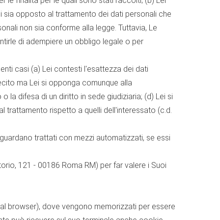
e finalità per le quali sono stati raccolti; (b) Lei
si sia opposto al trattamento dei dati personali che
rsonali non sia conforme alla legge. Tuttavia, Le
tirle di adempiere un obbligo legale o per
nti casi (a) Lei contesti l'esattezza dei dati
 illecito ma Lei si opponga comunque alla
la difesa di un diritto in sede giudiziaria; (d) Lei si
al trattamento rispetto a quelli dell'interessato (c.d.
riguardano trattati con mezzi automatizzati, se essi
Citorio, 121 - 00186 Roma RM) per far valere i Suoi
ente al browser), dove vengono memorizzati per essere