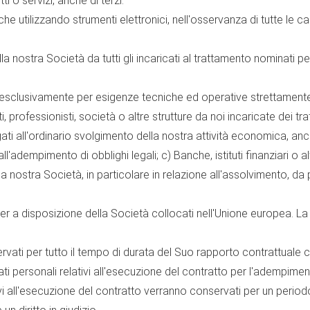
i o servizi, anche di terzi.
 utilizzando strumenti elettronici, nell'osservanza di tutte le ca
la nostra Società da tutti gli incaricati al trattamento nominati pe
 esclusivamente per esigenze tecniche ed operative strettamente 
ti, professionisti, società o altre strutture da noi incaricate dei 
gati all'ordinario svolgimento della nostra attività economica, anc
'adempimento di obblighi legali; c) Banche, istituti finanziari o altr
lla nostra Società, in particolare in relazione all'assolvimento, da
er a disposizione della Società collocati nell'Unione europea. La 
rvati per tutto il tempo di durata del Suo rapporto contrattual
ti personali relativi all'esecuzione del contratto per l'adempiment
tivi all'esecuzione del contratto verranno conservati per un perio