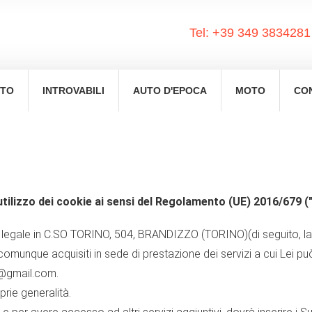
Tel:
+39 349 3834281
ETO
INTROVABILI
AUTO D'EPOCA
MOTO
CO
l'utilizzo dei cookie ai sensi del Regolamento (UE) 2016/679 
legale in C.SO TORINO, 504, BRANDIZZO (TORINO)(di seguito, la "So
 comunque acquisiti in sede di prestazione dei servizi a cui Lei pu
lo@gmail.com.
prie generalità.