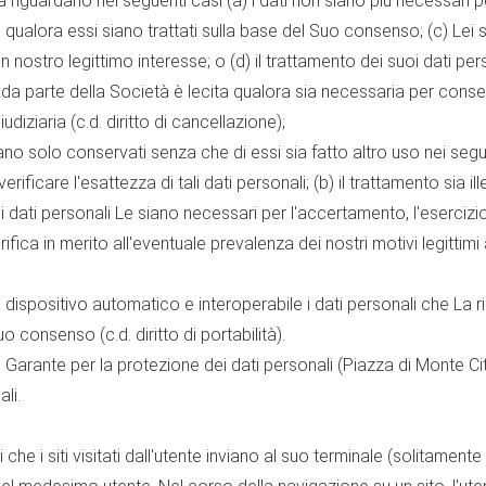
riguardano nei seguenti casi (a) i dati non siano più necessari per l
i qualora essi siano trattati sulla base del Suo consenso; (c) Lei 
un nostro legittimo interesse; o (d) il trattamento dei suoi dati pe
da parte della Società è lecita qualora sia necessaria per consen
diziaria (c.d. diritto di cancellazione);
ano solo conservati senza che di essi sia fatto altro uso nei segue
verificare l'esattezza di tali dati personali; (b) il trattamento sia
 dati personali Le siano necessari per l'accertamento, l'esercizio o 
ifica in merito all'eventuale prevalenza dei nostri motivi legittimi 
 dispositivo automatico e interoperabile i dati personali che La 
o consenso (c.d. diritto di portabilità).
i al Garante per la protezione dei dati personali (Piazza di Monte 
li.
 che i siti visitati dall'utente inviano al suo terminale (solitam