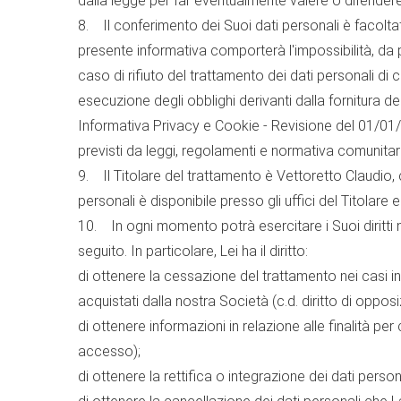
dalla legge per far eventualmente valere o difendere u
8. Il conferimento dei Suoi dati personali è facoltati
presente informativa comporterà l'impossibilità, da pa
caso di rifiuto del trattamento dei dati personali di cu
esecuzione degli obblighi derivanti dalla fornitura de
Informativa Privacy e Cookie - Revisione del 01/01/
previsti da leggi, regolamenti e normativa comunitar
9. Il Titolare del trattamento è Vettoretto Claudio, 
personali è disponibile presso gli uffici del Titolare
10. In ogni momento potrà esercitare i Suoi diritti 
seguito. In particolare, Lei ha il diritto:
di ottenere la cessazione del trattamento nei casi in cu
acquistati dalla nostra Società (c.d. diritto di opposi
di ottenere informazioni in relazione alle finalità per 
accesso);
di ottenere la rettifica o integrazione dei dati personal