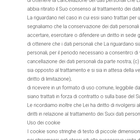
di ottenere la cancellazione dei dati personali che La 
abbia ritirato il Suo consenso al trattamento dei dat
La riguardano nel caso in cui essi siano trattari per 
segnaliamo che la conservazione dei dati personali 
accertare, esercitare o difendere un diritto in sede giu
di ottenere che i dati personali che La riguardano si
personali, per il periodo necessario a consentirci di 
cancellazione dei dati personali da parte nostra; (c) i
sia opposto al trattamento e si sia in attesa della ver
diritto di limitazione);
di ricevere in un formato di uso comune, leggibile da
siano trattati in forza di contratto o sulla base del Su
Le ricordiamo inoltre che Lei ha diritto di rivolgers
diritti in relazione al trattamento dei Suoi dati persona
Uso dei cookie
I cookie sono stringhe di testo di piccole dimensioni