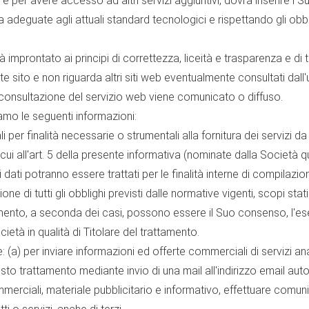
' e per avere accesso ad altri servizi aggiuntivi, dovrà inserire i S
ezza adeguate agli attuali standard tecnologici e rispettando gli o
mprontato ai principi di correttezza, liceità e trasparenza e di tu
 sito e non riguarda altri siti web eventualmente consultati dall'u
 consultazione del servizio web viene comunicato o diffuso.
iamo le seguenti informazioni:
per finalità necessarie o strumentali alla fornitura dei servizi da L
 all'art. 5 della presente informativa (nominate dalla Società qual
 dati potranno essere trattati per le finalità interne di compilazion
ne di tutti gli obblighi previsti dalle normative vigenti, scopi stati
tamento, a seconda dei casi, possono essere il Suo consenso, l'ese
ietà in qualità di Titolare del trattamento.
: (a) per inviare informazioni ed offerte commerciali di servizi ana
sto trattamento mediante invio di una mail all'indirizzo email au
mmerciali, materiale pubblicitario e informativo, effettuare comu