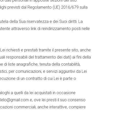
uoi dati personali in apposite sezioni del sito.
bblighi previsti dal Regolamento (UE) 2016/679 sulla
tela della Sua riservatezza e dei Suoi diritti. La
tente attraverso link di reindirizzamento posti nelle
ei richiesti e prestati tramite il presente sito, anche
i responsabili del trattamento dei dati) ai fini della
e di liste anagrafiche, tenuta della contabilità,
stici, per comunicazioni, e servizi aggiuntivi da Lei
cuzione di un contratto di cui Lei è parte o
loghi a quelli da lei acquistati in occasione
tolelo@gmail.com e, ove lei presti il suo consenso
nicazioni commerciali, anche interattive, compiere