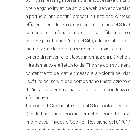
poi ritrasmessi agli stessi siti alla successiva visi
che vengono inviati da siti o da web server diversi (c
a pagine di altri domini) presenti sul sito che lo stess
efficienti per l'utenza che visiona le pagine del Sito.
computer e periferiche mobili, in piccoli file di testo
rendere più efficace l'uso del Sito, altri per abilita
memorizzare le preferenze inserite dal visitatore;
evitare di reinserire le stesse informazioni più volt
Il trattamento è effettuato dal Titolare con strument
conferimento dei dati è rimesso alla volontà del visi
usufruire dei servizi che comportano l'installazione d
dall'intraprendere alcuna azione in corrispondenza de
informativa.
Tipologie di Cookie utilizzati dal Sito Cookie Tecnici
Questa tipologia di cookie permette il corretto funz
Informativa Privacy e Cookie - Revisione del 01/01/