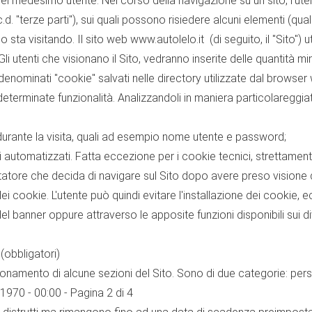
ta del medesimo utente. Nel corso della navigazione su un sito, l'
.d. "terze parti"), sui quali possono risiedere alcuni elementi (qua
o sta visitando. Il sito web www.autolelo.it (di seguito, il "Sito") u
 Gli utenti che visionano il Sito, vedranno inserite delle quantità m
 denominati "cookie" salvati nelle directory utilizzate dal browser 
re determinate funzionalità. Analizzandoli in maniera particolareggi
e durante la visita, quali ad esempio nome utente e password;
i automatizzati. Fatta eccezione per i cookie tecnici, strettament
tatore che decida di navigare sul Sito dopo avere preso visione de
ei cookie. L'utente può quindi evitare l'installazione dei cookie, 
l banner oppure attraverso le apposite funzioni disponibili sui di
 (obbligatori)
ionamento di alcune sezioni del Sito. Sono di due categorie: persi
1970 - 00:00 - Pagina 2 di 4