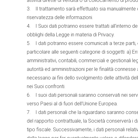
attività dirette di vendita o di collocamento di prodott
3. Il trattamento sarà effettuato sia manualmente che
riservatezza delle informazioni.
4. I Suoi dati potranno essere trattati all'interno del
obblighi della Legge in materia di Privacy.
5. I dati potranno essere comunicati a terze parti,
particolare alle seguenti categorie di soggetti: a) En
amministrativi, contabili, commerciali e gestionali le
autorità ed amministrazioni per le finalità connesse all
necessario ai fini dello svolgimento delle attività de
nei Suoi confronti.
6. I suoi dati personali saranno conservati nei serv
verso Paesi al di fuori dell'Unione Europea.
7. I dati personali che la riguardano saranno conse
del rapporto contrattuale, la Società conserverà i da
tipo fiscale. Successivamente, i dati personali rela