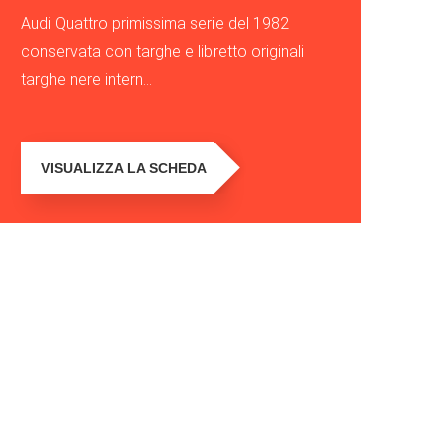
Audi Quattro primissima serie del 1982
conservata con targhe e libretto originali
targhe nere intern...
VISUALIZZA LA SCHEDA