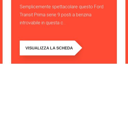
Semplicemente spettacolare questo Ford
Transit Prima serie 9 posti a benzina
introvabile in questa c...
VISUALIZZA LA SCHEDA