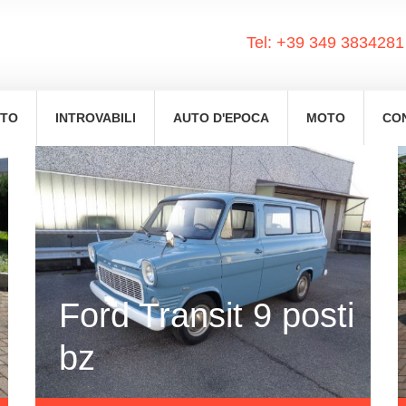
Tel:
+39 349 3834281
ETO
INTROVABILI
AUTO D'EPOCA
MOTO
CO
Ford Transit 9 posti
bz