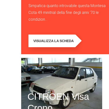
Simpatica quanto introvabile questa Montesa
Cota 49 minitrial della fine degli anni '70 le
condizion...
VISUALIZZA LA SCHEDA
CITROEN Visa
Crono