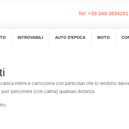
Tel:
+39 349 3834281
ETO
INTROVABILI
AUTO D'EPOCA
MOTO
CO
i
nica interni e carrozzeria con particolari che lo rendono davver
o puo' percorrere (con calma) qualsiasi distanza.
tro.